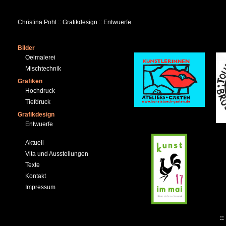
Christina Pohl :: Grafikdesign :: Entwuerfe
Bilder
Oelmalerei
Mischtechnik
Grafiken
Hochdruck
Tiefdruck
Grafikdesign
Entwuerfe
Aktuell
Vita und Ausstellungen
Texte
Kontakt
Impressum
: